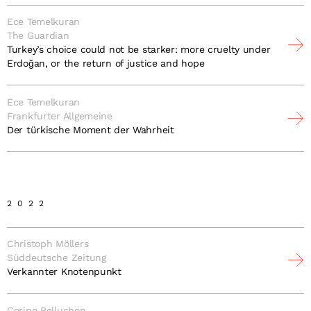
Ece Temelkuran
The Guardian
Turkey’s choice could not be starker: more cruelty under
Erdoğan, or the return of justice and hope
Ece Temelkuran
Frankfurter Allgemeine
Der türkische Moment der Wahrheit
2022
Christoph Möllers
Süddeutsche Zeitung
Verkannter Knotenpunkt
Corine Pelluchon