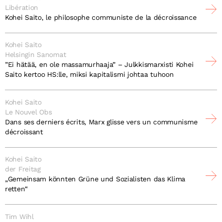
Libération
Kohei Saito, le philosophe communiste de la décroissance
Kohei Saito
Helsingin Sanomat
”Ei hätää, en ole massamurhaaja” – Julkkismarxisti Kohei
Saito kertoo HS:lle, miksi kapitalismi johtaa tuhoon
Kohei Saito
Le Nouvel Obs
Dans ses derniers écrits, Marx glisse vers un communisme
décroissant
Kohei Saito
der Freitag
„Gemeinsam könnten Grüne und Sozialisten das Klima
retten“
Tim Wihl