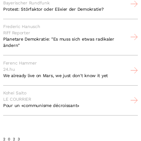
Bayerischer Rundfunk
Protest: Störfaktor oder Elixier der Demokratie?
Frederic Hanusch
Riff Reporter
Planetare Demokratie: "Es muss sich etwas radikaler
ändern"
Ferenc Hammer
24.hu
We already live on Mars, we just don't know it yet
Kohei Saito
LE COURRIER
Pour un «communisme décroissant»
2023