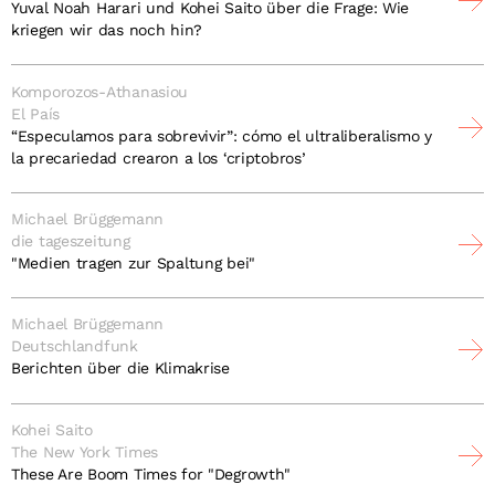
Yuval Noah Harari und Kohei Saito über die Frage: Wie
kriegen wir das noch hin?
Komporozos-Athanasiou
El País
“Especulamos para sobrevivir”: cómo el ultraliberalismo y
la precariedad crearon a los ‘criptobros’
Michael Brüggemann
die tageszeitung
"Medien tragen zur Spaltung bei"
Michael Brüggemann
Deutschlandfunk
Berichten über die Klimakrise
Kohei Saito
The New York Times
These Are Boom Times for "Degrowth"