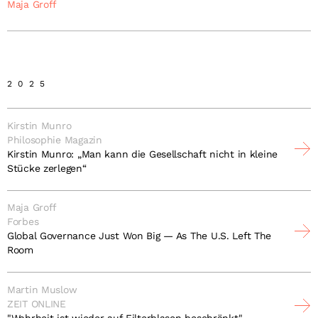
Maja Groff
2025
Kirstin Munro
Philosophie Magazin
Kirstin Munro: „Man kann die Gesellschaft nicht in kleine
Stücke zerlegen“
Maja Groff
Forbes
Global Governance Just Won Big — As The U.S. Left The
Room
Martin Muslow
ZEIT ONLINE
"Wahrheit ist wieder auf Filterblasen beschränkt"