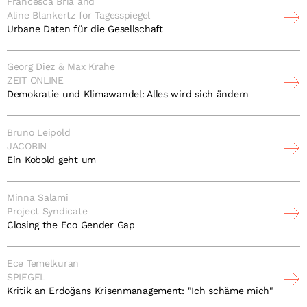
Francesca Bria and
Aline Blankertz for Tagesspiegel
Urbane Daten für die Gesellschaft
Georg Diez & Max Krahe
ZEIT ONLINE
Demokratie und Klimawandel: Alles wird sich ändern
Bruno Leipold
JACOBIN
Ein Kobold geht um
Minna Salami
Project Syndicate
Closing the Eco Gender Gap
Ece Temelkuran
SPIEGEL
Kritik an Erdoğans Krisenmanagement: "Ich schäme mich"