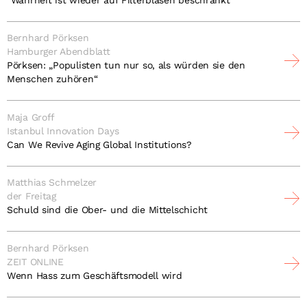
Bernhard Pörksen
Hamburger Abendblatt
Pörksen: „Populisten tun nur so, als würden sie den
Menschen zuhören“
Maja Groff
Istanbul Innovation Days
Can We Revive Aging Global Institutions?
Matthias Schmelzer
der Freitag
Schuld sind die Ober- und die Mittelschicht
Bernhard Pörksen
ZEIT ONLINE
Wenn Hass zum Geschäftsmodell wird