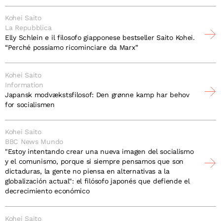
Kohei Saito
La Repubblica
Elly Schlein e il filosofo giapponese bestseller Saito Kohei.
“Perché possiamo ricominciare da Marx”
Kohei Saito
Information
Japansk modvækstsfilosof: Den grønne kamp har behov
for socialismen
Kohei Saito
BBC News Mundo
"Estoy intentando crear una nueva imagen del socialismo
y el comunismo, porque si siempre pensamos que son
dictaduras, la gente no piensa en alternativas a la
globalización actual": el filósofo japonés que defiende el
decrecimiento económico
Kohei Saito