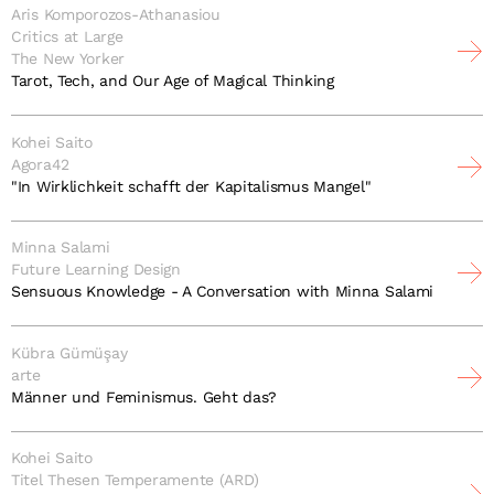
Aris Komporozos-Athanasiou
Critics at Large
The New Yorker
Tarot, Tech, and Our Age of Magical Thinking
Kohei Saito
Agora42
"In Wirklichkeit schafft der Kapitalismus Mangel"
Minna Salami
Future Learning Design
Sensuous Knowledge - A Conversation with Minna Salami
Kübra Gümüşay
arte
Männer und Feminismus. Geht das?
Kohei Saito
Titel Thesen Temperamente (ARD)