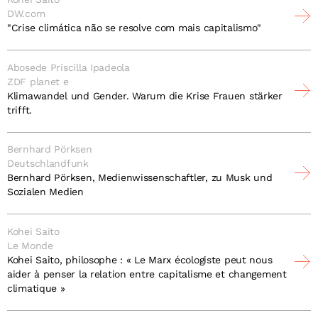
DW.com
"Crise climática não se resolve com mais capitalismo"
Abosede Priscilla Ipadeola
ZDF planet e
Klimawandel und Gender. Warum die Krise Frauen stärker
trifft.
Bernhard Pörksen
Deutschlandfunk
Bernhard Pörksen, Medienwissenschaftler, zu Musk und
Sozialen Medien
Kohei Saito
Le Monde
Kohei Saito, philosophe : « Le Marx écologiste peut nous
aider à penser la relation entre capitalisme et changement
climatique »