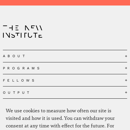
ABOUT
PROGRAMS
Our Mission
Governance
FELLOWS
Governing the Planetary Commons
Team
Depolarizing Public Debates
OUTPUT
Fellows
The Centres
Conceptions of Human Flourishing
Visitors
MEDIA
Publications
Our Home
We use cookies to measure how often our site is
Black Feminism and the Polycrisis
Alumni
Fellow Publications
EVENTS
Press
News
visited and how it is used. You can withdraw your
Reclaiming Common Wealth
Information & FAQ
The New Hanse
consent at any time with effect for the future. For
Jobs
Newsletter
SERVICE
Beyond Capitalism
Browse all