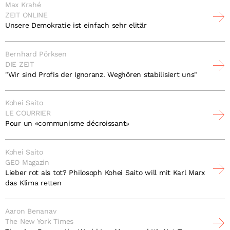
Max Krahé
ZEIT ONLINE
Unsere Demokratie ist einfach sehr elitär
Bernhard Pörksen
DIE ZEIT
"Wir sind Profis der Ignoranz. Weghören stabilisiert uns"
Kohei Saito
LE COURRIER
Pour un «communisme décroissant»
Kohei Saito
GEO Magazin
Lieber rot als tot? Philosoph Kohei Saito will mit Karl Marx
das Klima retten
Aaron Benanav
The New York Times