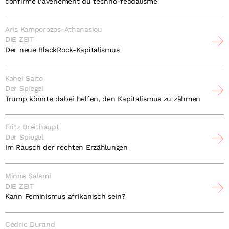
confirme l’avènement du techno-féodalisme
Aris Komporozos-Athanasiou
DIE ZEIT
Der neue BlackRock-Kapitalismus
Kohei Saito
Der Spiegel
Trump könnte dabei helfen, den Kapitalismus zu zähmen
Fritz Breithaupt
Der Spiegel
Im Rausch der rechten Erzählungen
Minna Salami
DIE ZEIT
Kann Feminismus afrikanisch sein?
Cédric Durand