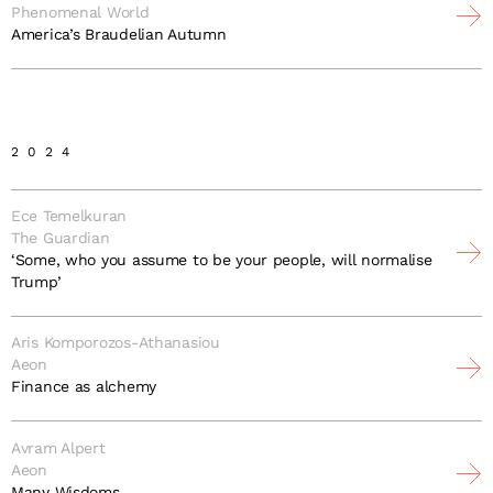
Phenomenal World
America’s Braudelian Autumn
2024
Ece Temelkuran
The Guardian
‘Some, who you assume to be your people, will normalise
Trump’
Aris Komporozos-Athanasiou
Aeon
Finance as alchemy
Avram Alpert
Aeon
Many Wisdoms