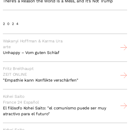
There’s a Reason the World Is a Mess, and It’s Not Trump
2024
Wakanyi Hoffman & Karma Ura
arte
Unhappy – Vom guten Schlaf
Fritz Breithaupt
ZEIT ONLINE
"Empathie kann Konflikte verschärfen"
Kohei Saito
France 24 Español
El filósofo Kohei Saito: "el comunismo puede ser muy
atractivo para el futuro"
Kohei Saito