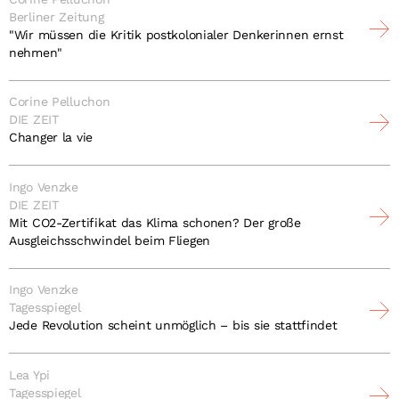
Berliner Zeitung
"Wir müssen die Kritik postkolonialer Denkerinnen ernst
nehmen"
Corine Pelluchon
DIE ZEIT
Changer la vie
Ingo Venzke
DIE ZEIT
Mit CO2-Zertifikat das Klima schonen? Der große
Ausgleichsschwindel beim Fliegen
Ingo Venzke
Tagesspiegel
Jede Revolution scheint unmöglich – bis sie stattfindet
Lea Ypi
Tagesspiegel