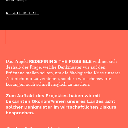
READ MORE
Das Projekt
REDEFINING THE POSSIBLE
widmet sich
deshalb der Frage, welche Denkmuster wir auf den
Prüfstand stellen sollten, um die ökologische Krise unserer
Zeit nicht nur zu verstehen, sondern wünschenswerte
Lösungen auch schnell möglich zu machen.
Zum Auftakt des Projektes haben wir mit
bekannten Ökonom*innen unseres Landes acht
solcher Denkmuster im wirtschaftlichen Diskurs
besprochen.