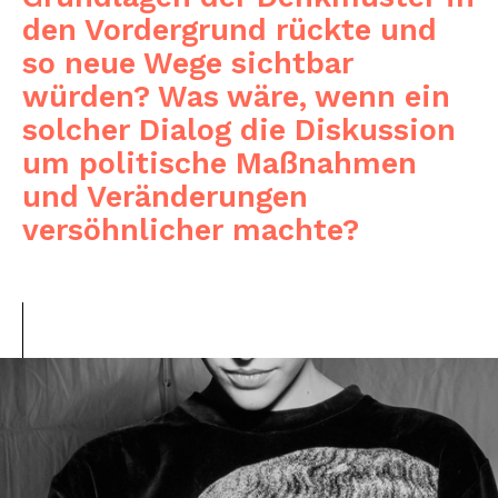
den Vordergrund rückte und
so neue Wege sichtbar
würden? Was wäre, wenn ein
solcher Dialog die Diskussion
um politische Maßnahmen
und Veränderungen
versöhnlicher machte?